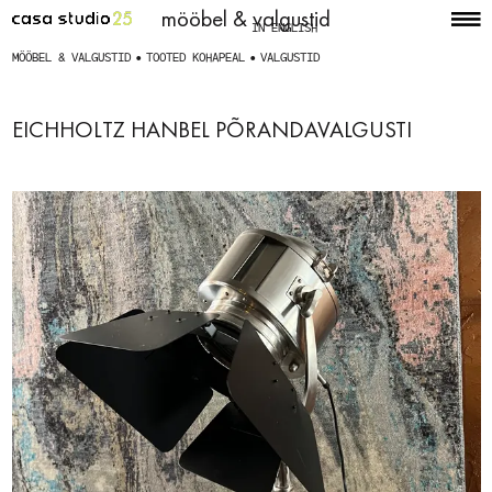
mööbel & valgustid
IN ENGLISH
MÖÖBEL & VALGUSTID
TOOTED KOHAPEAL
VALGUSTID
EICHHOLTZ HANBEL PÕRANDAVALGUSTI