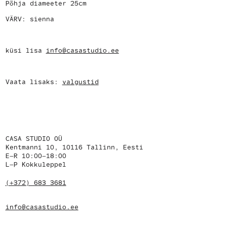
Põhja diameeter 25cm
VÄRV: sienna
küsi lisa
info@casastudio.ee
Vaata lisaks:
valgustid
CASA STUDIO OÜ
Kentmanni 10, 10116 Tallinn, Eesti
E–R 10:00–18:00
L–P Kokkuleppel
(+372) 683 3681
info@casastudio.ee