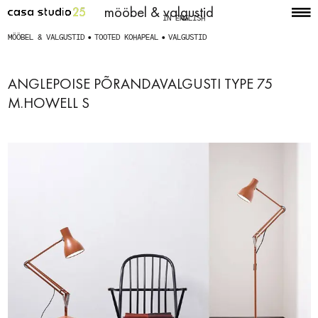
mööbel & valgustid
IN ENGLISH
MÖÖBEL & VALGUSTID
TOOTED KOHAPEAL
VALGUSTID
ANGLEPOISE PÕRANDAVALGUSTI TYPE 75
M.HOWELL S