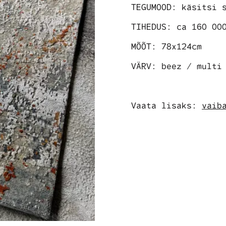
TEGUMOOD: käsitsi 
TIHEDUS: ca 160 00
MÕÕT: 78x124cm
VÄRV: beez / multi
Vaata lisaks:
vaib