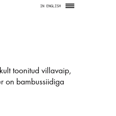
IN ENGLISH
ult toonitud villavaip,
er on bambussiidiga