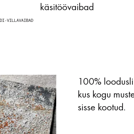
käsitöövaibad
DI-VILLAVAIBAD
100% looduslik
kus kogu must
sisse kootud.