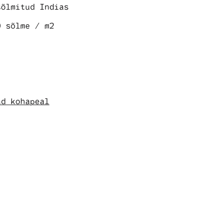
sõlmitud Indias
0 sõlme / m2
ad kohapeal