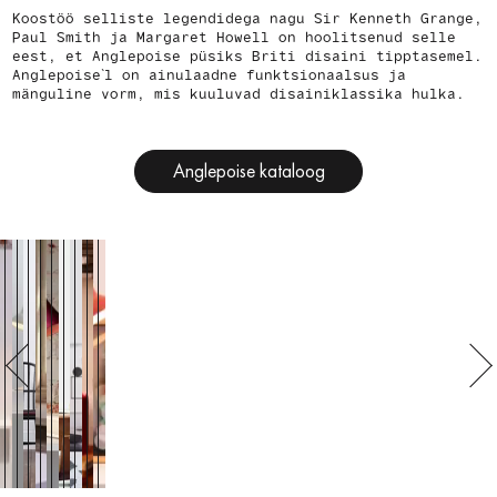
Koostöö selliste legendidega nagu Sir Kenneth Grange,
Paul Smith ja Margaret Howell on hoolitsenud selle
eest, et Anglepoise püsiks Briti disaini tipptasemel.
Anglepoise`l on ainulaadne funktsionaalsus ja
mänguline vorm, mis kuuluvad disainiklassika hulka.
Anglepoise kataloog