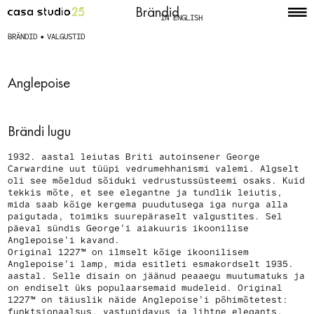
Brändid
IN ENGLISH
BRÄNDID
VALGUSTID
Anglepoise
Brändi lugu
1932. aastal leiutas Briti autoinsener George
Carwardine uut tüüpi vedrumehhanismi valemi. Algselt
oli see mõeldud sõiduki vedrustussüsteemi osaks. Kuid
tekkis mõte, et see elegantne ja tundlik leiutis,
mida saab kõige kergema puudutusega iga nurga alla
paigutada, toimiks suurepäraselt valgustites. Sel
päeval sündis George’i aiakuuris ikoonilise
Anglepoise’i kavand.
Original 1227™ on ilmselt kõige ikoonilisem
Anglepoise’i lamp, mida esitleti esmakordselt 1935.
aastal. Selle disain on jäänud peaaegu muutumatuks ja
on endiselt üks populaarsemaid mudeleid. Original
1227™ on täiuslik näide Anglepoise’i põhimõtetest:
funktsionaalsus, vastupidavus ja lihtne elegants.