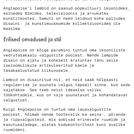
Anglepoise’i lambid on saanud popkultuuri ikoonideks,
esinedes filmides, televisioonis ja arvukates
kunstiteostes. Samuti on need leidnud koha paljudes
disaini- ja kunstimuuseumide kollektsioonides üle
maailma.
Erilised omadused ja stiil
Anglepoise on kõige paremini tuntud oma ikooniliste
vedrutasakaalu valgustite poolest. Nende lampide
disain on ajatu ja koheselt äratuntav tänu selle
iseloomulikule artikuleeritud käele ja
tasakaalustatud liikuvusele.
Lambid on disainitud nii, et neid saab hõlpsasti
reguleerida ja suunata valgus täpselt sinna, kus seda
vajatakse. See teeb neist ideaalse valiku
töökohtadele, kus on vaja suunatavat ja kohandatavat
valgustust.
Kuigi Anglepoise on tuntud oma lauavalgustite
poolest, hõlmab nende tootevalik ka seina-, põranda-
ja rippvalgusteid, mis sobivad erinevate ruumide ja
kasutusaladega, alates kodukontoritest kuni avalike
ruumideni.